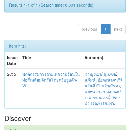
Results 1-1 of 1 (Search time: 0.001 seconds).
previous
1
next
Item hits:
Issue
Title
Author(s)
Date
2013
พฤติกรรมการถ่ายเทความร้อนใน
ภาณุวัฒน์ หุ่นพงษ์
;
ท่อสี่เหลี่ยมจัตุรัสโดยครีบรูปตัว-
สมิทธ์ เอี่ยมสอาด
;
สิริ
W
สวัสดิ์ จึงเจริญนิรชร
;
สมพล สกุลหลง
;
พงษ์
เจต พรหมวงศ์
;
วิฑา
ดา เจษฎารัตนชัย
Discover