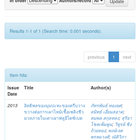
In order
Authors/record
Results 1-1 of 1 (Search time: 0.001 seconds).
previous
1
next
Item hits:
Issue
Title
Author(s)
Date
2013
อิทธิพลของมุมปะทะของครีบวาง
ภัทรพันธ์ ทองยศ
;
ขวางต่อการเผาไหม้เชื้อเพลิงชีว
สมิทธ์ เอี่ยมสอาด
;
มวลภายในเตาเผาฟลูอิไดซ์เบด
สมพล สกุลหลง
;
สุริยา
โชคเพิ่มพูน
;
วิทูรย์ ชิง
ถ้วยทอง
;
พงษ์เจต
พรหมวงศ์
;
ณัติวิภา