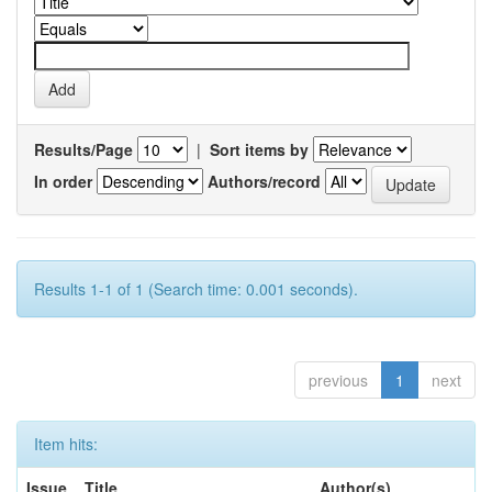
Results/Page
|
Sort items by
In order
Authors/record
Results 1-1 of 1 (Search time: 0.001 seconds).
previous
1
next
Item hits:
Issue
Title
Author(s)