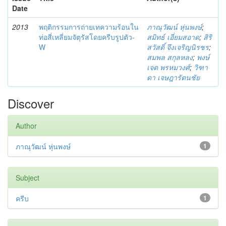
Date
2013
พฤติกรรมการถ่ายเทความร้อนใน
ภาณุวัฒน์ หุ่นพงษ์
;
ท่อสี่เหลี่ยมจัตุรัสโดยครีบรูปตัว-
สมิทธ์ เอี่ยมสอาด
;
สิริ
W
สวัสดิ์ จึงเจริญนิรชร
;
สมพล สกุลหลง
;
พงษ์
เจต พรหมวงศ์
;
วิฑา
ดา เจษฎารัตนชัย
Discover
Author
ภาณุวัฒน์ หุ่นพงษ์
1
Subject
ครีบ
1