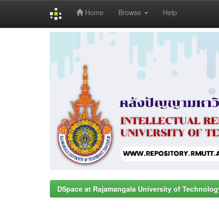
Home
Browse
Help
Skip
navigation
DSpace at Rajamangala University of Technolog