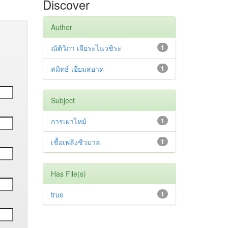
Discover
Author
ณัติวิภา เจียระไนวชิระ
1
สมิทธ์ เอี่ยมสอาด
1
Subject
การเผาไหม้
1
เชื้อเพลิงชีวมวล
1
Has File(s)
true
1