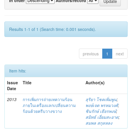
In order
Authors/record
Results 1-1 of 1 (Search time: 0.001 seconds).
previous
1
next
Item hits:
Issue
Title
Author(s)
Date
2013
การเพิ่มการถ่ายเทความร้อน
สุริยา โชคเพิ่มพูน
;
ภายในเครื่องแลกเปลี่ยนความ
พงษ์เจต พรหมวงศ์
;
ร้อนด้วยครีบวางขวาง
ชินรักษ์ เธียรพงษ์
;
สมิทธ์ เอี่ยมสะอาด
;
สมพล สกุลหลง