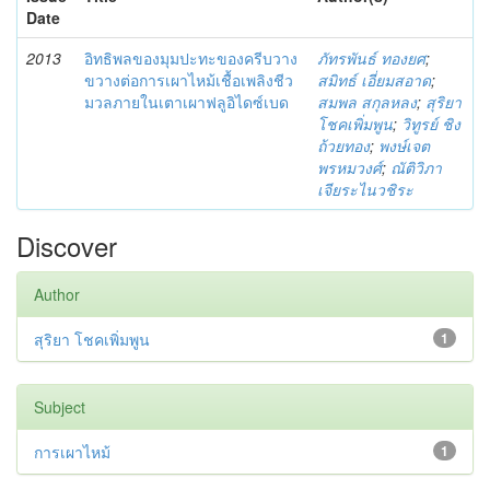
Date
2013
อิทธิพลของมุมปะทะของครีบวาง
ภัทรพันธ์ ทองยศ
;
ขวางต่อการเผาไหม้เชื้อเพลิงชีว
สมิทธ์ เอี่ยมสอาด
;
มวลภายในเตาเผาฟลูอิไดซ์เบด
สมพล สกุลหลง
;
สุริยา
โชคเพิ่มพูน
;
วิทูรย์ ชิง
ถ้วยทอง
;
พงษ์เจต
พรหมวงศ์
;
ณัติวิภา
เจียระไนวชิระ
Discover
Author
สุริยา โชคเพิ่มพูน
1
Subject
การเผาไหม้
1