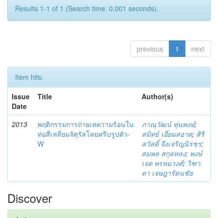
Results 1-1 of 1 (Search time: 0.001 seconds).
previous
1
next
Item hits:
Issue
Title
Author(s)
Date
2013
พฤติกรรมการถ่ายเทความร้อนใน
ภาณุวัฒน์ หุ่นพงษ์
;
ท่อสี่เหลี่ยมจัตุรัสโดยครีบรูปตัว-
สมิทธ์ เอี่ยมสอาด
;
สิริ
W
สวัสดิ์ จึงเจริญนิรชร
;
สมพล สกุลหลง
;
พงษ์
เจต พรหมวงศ์
;
วิฑา
ดา เจษฎารัตนชัย
Discover