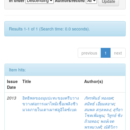
In order
Authors/record
Results 1-1 of 1 (Search time: 0.0 seconds).
previous
1
next
Item hits:
Issue
Title
Author(s)
Date
2013
อิทธิพลของมุมปะทะของครีบวาง
ภัทรพันธ์ ทองยศ
;
ขวางต่อการเผาไหม้เชื้อเพลิงชีว
สมิทธ์ เอี่ยมสอาด
;
มวลภายในเตาเผาฟลูอิไดซ์เบด
สมพล สกุลหลง
;
สุริยา
โชคเพิ่มพูน
;
วิทูรย์ ชิง
ถ้วยทอง
;
พงษ์เจต
พรหมวงศ์
;
ณัติวิภา