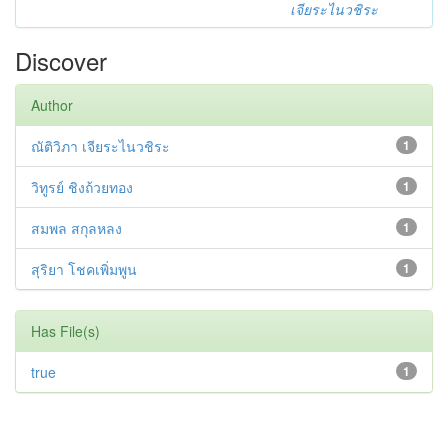
เจียระไนวชิระ
Discover
Author
ณัติวิภา เจียระไนวชิระ
1
วิทูรย์ ชิงถ้วยทอง
1
สมพล สกุลหลง
1
สุริยา โชคเพิ่มพูน
1
Has File(s)
true
1