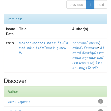
previous
1
next
Item hits:
Issue
Title
Author(s)
Date
2013
พฤติกรรมการถ่ายเทความร้อนใน
ภาณุวัฒน์ หุ่นพงษ์
;
ท่อสี่เหลี่ยมจัตุรัสโดยครีบรูปตัว-
สมิทธ์ เอี่ยมสอาด
;
สิริ
W
สวัสดิ์ จึงเจริญนิรชร
;
สมพล สกุลหลง
;
พงษ์
เจต พรหมวงศ์
;
วิฑา
ดา เจษฎารัตนชัย
Discover
Author
สมพล สกุลหลง
1