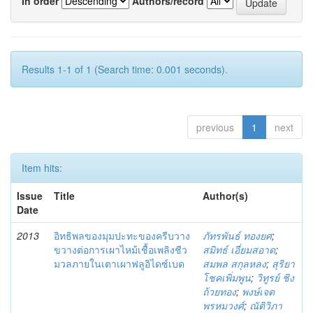
In order
Authors/record
Results 1-1 of 1 (Search time: 0.001 seconds).
previous
1
next
Item hits:
Issue
Title
Author(s)
Date
2013
อิทธิพลของมุมปะทะของครีบวาง
ภัทรพันธ์ ทองยศ
;
ขวางต่อการเผาไหม้เชื้อเพลิงชีว
สมิทธ์ เอี่ยมสอาด
;
มวลภายในเตาเผาฟลูอิไดซ์เบด
สมพล สกุลหลง
;
สุริยา
โชคเพิ่มพูน
;
วิทูรย์ ชิง
ถ้วยทอง
;
พงษ์เจต
พรหมวงศ์
;
ณัติวิภา