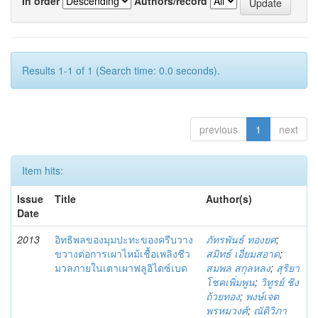
In order
Authors/record
Results 1-1 of 1 (Search time: 0.0 seconds).
previous
1
next
Item hits:
Issue
Title
Author(s)
Date
2013
อิทธิพลของมุมปะทะของครีบวาง
ภัทรพันธ์ ทองยศ
;
ขวางต่อการเผาไหม้เชื้อเพลิงชีว
สมิทธ์ เอี่ยมสอาด
;
มวลภายในเตาเผาฟลูอิไดซ์เบด
สมพล สกุลหลง
;
สุริยา
โชคเพิ่มพูน
;
วิทูรย์ ชิง
ถ้วยทอง
;
พงษ์เจต
พรหมวงศ์
;
ณัติวิภา