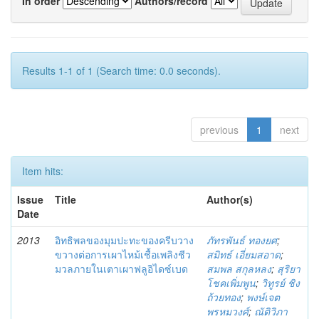
In order
Authors/record
Results 1-1 of 1 (Search time: 0.0 seconds).
previous
1
next
Item hits:
Issue
Title
Author(s)
Date
2013
อิทธิพลของมุมปะทะของครีบวาง
ภัทรพันธ์ ทองยศ
;
ขวางต่อการเผาไหม้เชื้อเพลิงชีว
สมิทธ์ เอี่ยมสอาด
;
มวลภายในเตาเผาฟลูอิไดซ์เบด
สมพล สกุลหลง
;
สุริยา
โชคเพิ่มพูน
;
วิทูรย์ ชิง
ถ้วยทอง
;
พงษ์เจต
พรหมวงศ์
;
ณัติวิภา