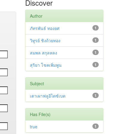
Discover
Author
ภัทรพันธ์ ทองยศ
1
วิทูรย์ ชิงถ้วยทอง
1
สมพล สกุลหลง
1
สุริยา โชคเพิ่มพูน
1
Subject
เตาเผาฟลูอิไดซ์เบด
1
Has File(s)
true
1