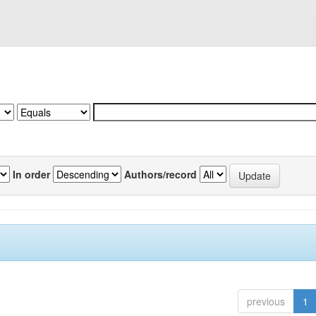
In order
Authors/record
previous
1