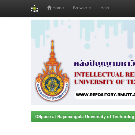
Home
Browse
Help
Skip
navigation
DSpace at Rajamangala University of Technolog