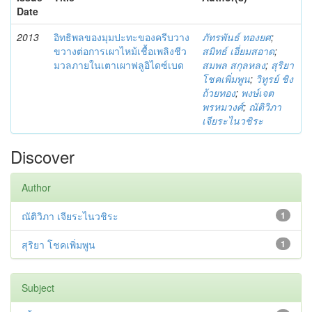
Date
2013
อิทธิพลของมุมปะทะของครีบวาง
ภัทรพันธ์ ทองยศ
;
ขวางต่อการเผาไหม้เชื้อเพลิงชีว
สมิทธ์ เอี่ยมสอาด
;
มวลภายในเตาเผาฟลูอิไดซ์เบด
สมพล สกุลหลง
;
สุริยา
โชคเพิ่มพูน
;
วิทูรย์ ชิง
ถ้วยทอง
;
พงษ์เจต
พรหมวงศ์
;
ณัติวิภา
เจียระไนวชิระ
Discover
Author
ณัติวิภา เจียระไนวชิระ
1
สุริยา โชคเพิ่มพูน
1
Subject