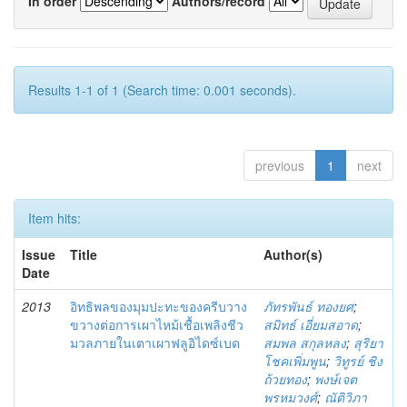
In order
Authors/record
Results 1-1 of 1 (Search time: 0.001 seconds).
previous
1
next
Item hits:
Issue
Title
Author(s)
Date
2013
อิทธิพลของมุมปะทะของครีบวาง
ภัทรพันธ์ ทองยศ
;
ขวางต่อการเผาไหม้เชื้อเพลิงชีว
สมิทธ์ เอี่ยมสอาด
;
มวลภายในเตาเผาฟลูอิไดซ์เบด
สมพล สกุลหลง
;
สุริยา
โชคเพิ่มพูน
;
วิทูรย์ ชิง
ถ้วยทอง
;
พงษ์เจต
พรหมวงศ์
;
ณัติวิภา