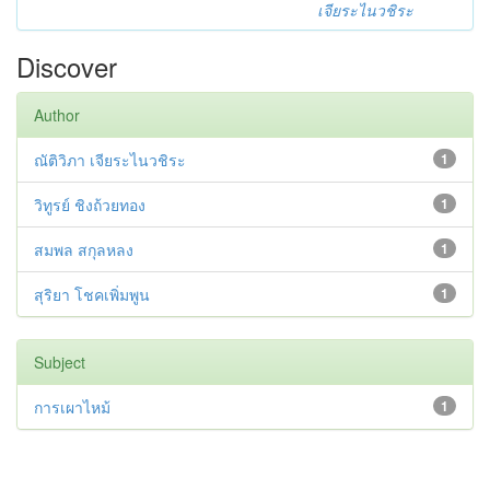
เจียระไนวชิระ
Discover
Author
ณัติวิภา เจียระไนวชิระ
1
วิทูรย์ ชิงถ้วยทอง
1
สมพล สกุลหลง
1
สุริยา โชคเพิ่มพูน
1
Subject
การเผาไหม้
1