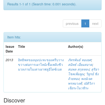
Results 1-1 of 1 (Search time: 0.001 seconds).
previous
1
next
Item hits:
Issue
Title
Author(s)
Date
2013
อิทธิพลของมุมปะทะของครีบวาง
ภัทรพันธ์ ทองยศ
;
ขวางต่อการเผาไหม้เชื้อเพลิงชีว
สมิทธ์ เอี่ยมสอาด
;
มวลภายในเตาเผาฟลูอิไดซ์เบด
สมพล สกุลหลง
;
สุริยา
โชคเพิ่มพูน
;
วิทูรย์ ชิง
ถ้วยทอง
;
พงษ์เจต
พรหมวงศ์
;
ณัติวิภา
เจียระไนวชิระ
Discover