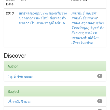
Date
2013
อิทธิพลของมุมปะทะของครีบวาง
ภัทรพันธ์ ทองยศ
;
ขวางต่อการเผาไหม้เชื้อเพลิงชีว
สมิทธ์ เอี่ยมสอาด
;
มวลภายในเตาเผาฟลูอิไดซ์เบด
สมพล สกุลหลง
;
สุริยา
โชคเพิ่มพูน
;
วิทูรย์ ชิง
ถ้วยทอง
;
พงษ์เจต
พรหมวงศ์
;
ณัติวิภา
เจียระไนวชิระ
Discover
Author
วิทูรย์ ชิงถ้วยทอง
1
Subject
เชื้อเพลิงชีวมวล
1