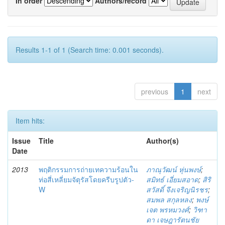
In order
Authors/record
Results 1-1 of 1 (Search time: 0.001 seconds).
previous
1
next
Item hits:
Issue
Title
Author(s)
Date
2013
พฤติกรรมการถ่ายเทความร้อนใน
ภาณุวัฒน์ หุ่นพงษ์
;
ท่อสี่เหลี่ยมจัตุรัสโดยครีบรูปตัว-
สมิทธ์ เอี่ยมสอาด
;
สิริ
W
สวัสดิ์ จึงเจริญนิรชร
;
สมพล สกุลหลง
;
พงษ์
เจต พรหมวงศ์
;
วิฑา
ดา เจษฎารัตนชัย