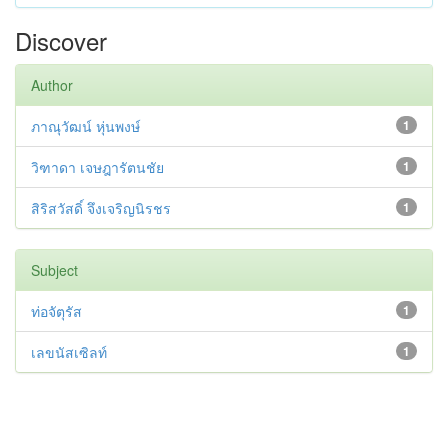
Discover
Author
ภาณุวัฒน์ หุ่นพงษ์
1
วิฑาดา เจษฎารัตนชัย
1
สิริสวัสดิ์ จึงเจริญนิรชร
1
Subject
ท่อจัตุรัส
1
เลขนัสเซิลท์
1