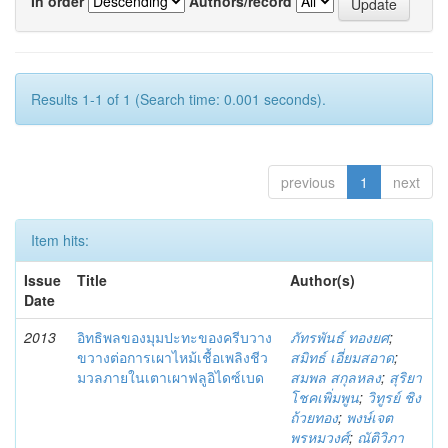
In order
Authors/record
Results 1-1 of 1 (Search time: 0.001 seconds).
previous
1
next
Item hits:
Issue
Title
Author(s)
Date
2013
อิทธิพลของมุมปะทะของครีบวาง
ภัทรพันธ์ ทองยศ
;
ขวางต่อการเผาไหม้เชื้อเพลิงชีว
สมิทธ์ เอี่ยมสอาด
;
มวลภายในเตาเผาฟลูอิไดซ์เบด
สมพล สกุลหลง
;
สุริยา
โชคเพิ่มพูน
;
วิทูรย์ ชิง
ถ้วยทอง
;
พงษ์เจต
พรหมวงศ์
;
ณัติวิภา