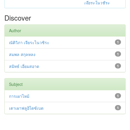
เจียระไนวชิระ
Discover
Author
ณัติวิภา เจียระไนวชิระ
1
สมพล สกุลหลง
1
สมิทธ์ เอี่ยมสอาด
1
Subject
การเผาไหม้
1
เตาเผาฟลูอิไดซ์เบด
1