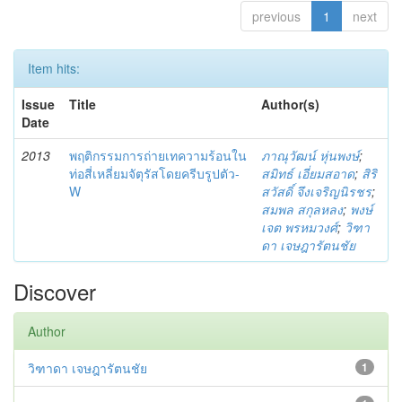
previous
1
next
Item hits:
Issue
Title
Author(s)
Date
2013
พฤติกรรมการถ่ายเทความร้อนใน
ภาณุวัฒน์ หุ่นพงษ์
;
ท่อสี่เหลี่ยมจัตุรัสโดยครีบรูปตัว-
สมิทธ์ เอี่ยมสอาด
;
สิริ
W
สวัสดิ์ จึงเจริญนิรชร
;
สมพล สกุลหลง
;
พงษ์
เจต พรหมวงศ์
;
วิฑา
ดา เจษฎารัตนชัย
Discover
Author
วิฑาดา เจษฎารัตนชัย
1