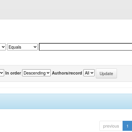
In order
Authors/record
previous
1