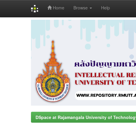
Home
Browse
Help
Skip
navigation
DSpace at Rajamangala University of Technolog