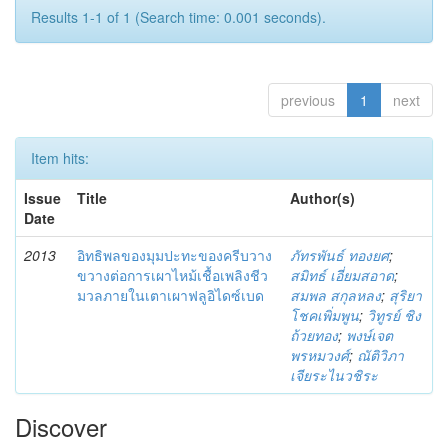
Results 1-1 of 1 (Search time: 0.001 seconds).
previous
1
next
Item hits:
Issue
Title
Author(s)
Date
2013
อิทธิพลของมุมปะทะของครีบวาง
ภัทรพันธ์ ทองยศ
;
ขวางต่อการเผาไหม้เชื้อเพลิงชีว
สมิทธ์ เอี่ยมสอาด
;
มวลภายในเตาเผาฟลูอิไดซ์เบด
สมพล สกุลหลง
;
สุริยา
โชคเพิ่มพูน
;
วิทูรย์ ชิง
ถ้วยทอง
;
พงษ์เจต
พรหมวงศ์
;
ณัติวิภา
เจียระไนวชิระ
Discover