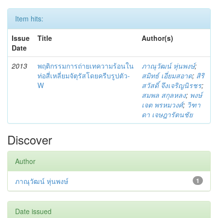
Item hits:
Issue
Title
Author(s)
Date
2013
พฤติกรรมการถ่ายเทความร้อนใน
ภาณุวัฒน์ หุ่นพงษ์
;
ท่อสี่เหลี่ยมจัตุรัสโดยครีบรูปตัว-
สมิทธ์ เอี่ยมสอาด
;
สิริ
W
สวัสดิ์ จึงเจริญนิรชร
;
สมพล สกุลหลง
;
พงษ์
เจต พรหมวงศ์
;
วิฑา
ดา เจษฎารัตนชัย
Discover
Author
ภาณุวัฒน์ หุ่นพงษ์
1
Date issued