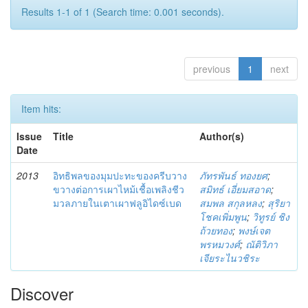
Results 1-1 of 1 (Search time: 0.001 seconds).
previous
1
next
Item hits:
Issue
Title
Author(s)
Date
2013
อิทธิพลของมุมปะทะของครีบวาง
ภัทรพันธ์ ทองยศ
;
ขวางต่อการเผาไหม้เชื้อเพลิงชีว
สมิทธ์ เอี่ยมสอาด
;
มวลภายในเตาเผาฟลูอิไดซ์เบด
สมพล สกุลหลง
;
สุริยา
โชคเพิ่มพูน
;
วิทูรย์ ชิง
ถ้วยทอง
;
พงษ์เจต
พรหมวงศ์
;
ณัติวิภา
เจียระไนวชิระ
Discover