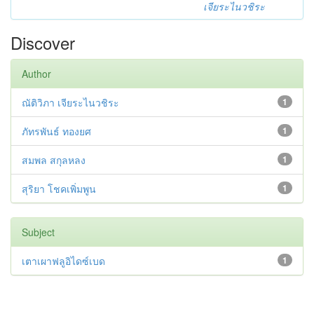
เจียระไนวชิระ
Discover
Author
ณัติวิภา เจียระไนวชิระ
1
ภัทรพันธ์ ทองยศ
1
สมพล สกุลหลง
1
สุริยา โชคเพิ่มพูน
1
Subject
เตาเผาฟลูอิไดซ์เบด
1