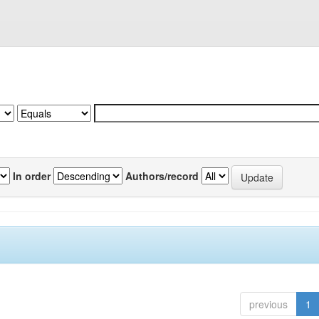
In order
Authors/record
previous
1