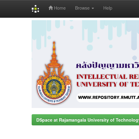
Home
Browse
Help
Skip
navigation
DSpace at Rajamangala University of Technolog