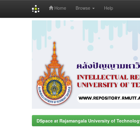
Home
Browse
Help
Skip
navigation
DSpace at Rajamangala University of Technolog