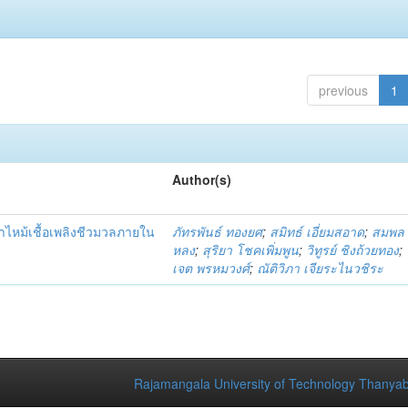
previous
1
Author(s)
ไหม้เชื้อเพลิงชีวมวลภายใน
ภัทรพันธ์ ทองยศ
;
สมิทธ์ เอี่ยมสอาด
;
สมพล 
หลง
;
สุริยา โชคเพิ่มพูน
;
วิทูรย์ ชิงถ้วยทอง
;
เจต พรหมวงศ์
;
ณัติวิภา เจียระไนวชิระ
Rajamangala University of Technology Thanyab