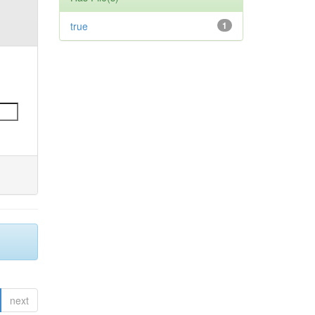
true
1
next