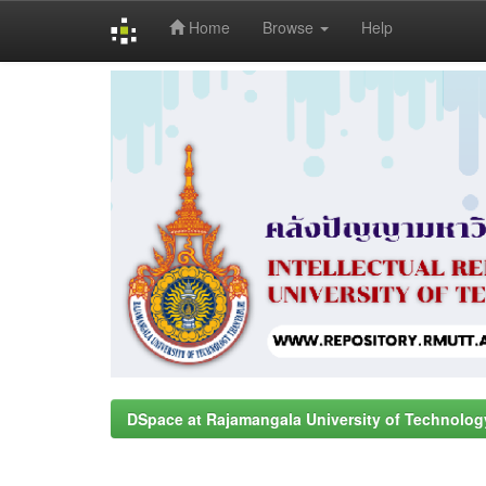
Home
Browse
Help
Skip
navigation
DSpace at Rajamangala University of Technolog