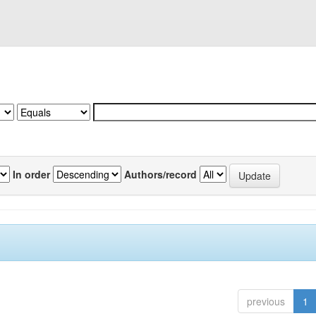
In order
Authors/record
previous
1