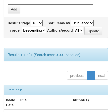
Results/Page
|
Sort items by
In order
Authors/record
Results 1-1 of 1 (Search time: 0.001 seconds).
previous
1
next
Item hits:
Issue
Title
Author(s)
Date