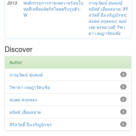
2013
พฤติกรรมการถ่ายเทความร้อนใน
ภาณุวัฒน์ หุ่นพงษ์
;
ท่อสี่เหลี่ยมจัตุรัสโดยครีบรูปตัว-
สมิทธ์ เอี่ยมสอาด
;
สิริ
W
สวัสดิ์ จึงเจริญนิรชร
;
สมพล สกุลหลง
;
พงษ์
เจต พรหมวงศ์
;
วิฑา
ดา เจษฎารัตนชัย
Discover
Author
ภาณุวัฒน์ หุ่นพงษ์
1
วิฑาดา เจษฎารัตนชัย
1
สมพล สกุลหลง
1
สมิทธ์ เอี่ยมสอาด
1
สิริสวัสดิ์ จึงเจริญนิรชร
1