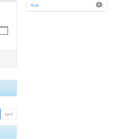
true
1
next