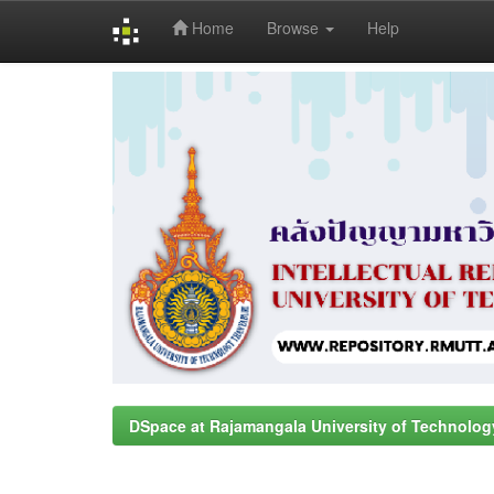
Home
Browse
Help
Skip
navigation
DSpace at Rajamangala University of Technolog