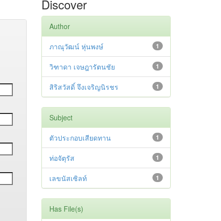
Discover
Author
ภาณุวัฒน์ หุ่นพงษ์
1
วิฑาดา เจษฎารัตนชัย
1
สิริสวัสดิ์ จึงเจริญนิรชร
1
Subject
ตัวประกอบเสียดทาน
1
ท่อจัตุรัส
1
เลขนัสเซิลท์
1
Has File(s)