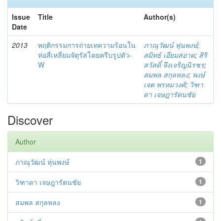
Issue
Title
Author(s)
Date
2013
พฤติกรรมการถ่ายเทความร้อนใน
ภาณุวัฒน์ หุ่นพงษ์
;
ท่อสี่เหลี่ยมจัตุรัสโดยครีบรูปตัว-
สมิทธ์ เอี่ยมสอาด
;
สิริ
W
สวัสดิ์ จึงเจริญนิรชร
;
สมพล สกุลหลง
;
พงษ์
เจต พรหมวงศ์
;
วิฑา
ดา เจษฎารัตนชัย
Discover
Author
ภาณุวัฒน์ หุ่นพงษ์
1
วิฑาดา เจษฎารัตนชัย
1
สมพล สกุลหลง
1