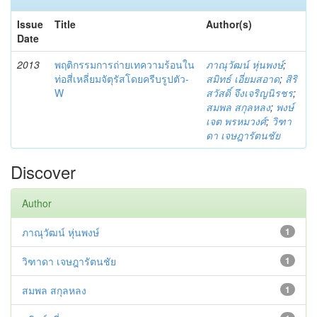
Issue
Title
Author(s)
Date
2013
พฤติกรรมการถ่ายเทความร้อนใน
ภาณุวัฒน์ หุ่นพงษ์
;
ท่อสี่เหลี่ยมจัตุรัสโดยครีบรูปตัว-
สมิทธ์ เอี่ยมสอาด
;
สิริ
W
สวัสดิ์ จึงเจริญนิรชร
;
สมพล สกุลหลง
;
พงษ์
เจต พรหมวงศ์
;
วิฑา
ดา เจษฎารัตนชัย
Discover
Author
ภาณุวัฒน์ หุ่นพงษ์
1
วิฑาดา เจษฎารัตนชัย
1
สมพล สกุลหลง
1