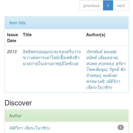
previous
1
next
Item hits:
Issue
Title
Author(s)
Date
2013
อิทธิพลของมุมปะทะของครีบวาง
ภัทรพันธ์ ทองยศ
;
ขวางต่อการเผาไหม้เชื้อเพลิงชีว
สมิทธ์ เอี่ยมสอาด
;
มวลภายในเตาเผาฟลูอิไดซ์เบด
สมพล สกุลหลง
;
สุริยา
โชคเพิ่มพูน
;
วิทูรย์ ชิง
ถ้วยทอง
;
พงษ์เจต
พรหมวงศ์
;
ณัติวิภา
เจียระไนวชิระ
Discover
Author
ณัติวิภา เจียระไนวชิระ
1