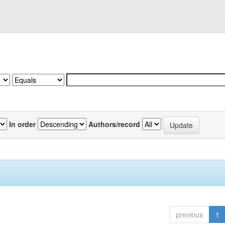
In order
Authors/record
previous
1