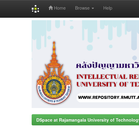
Home
Browse
Help
Skip
navigation
DSpace at Rajamangala University of Technolog