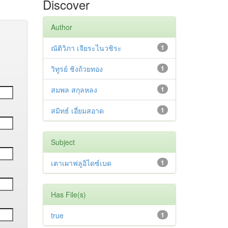
Discover
Author
ณัติวิภา เจียระไนวชิระ
1
วิทูรย์ ชิงถ้วยทอง
1
สมพล สกุลหลง
1
สมิทธ์ เอี่ยมสอาด
1
Subject
เตาเผาฟลูอิไดซ์เบด
1
Has File(s)
true
1