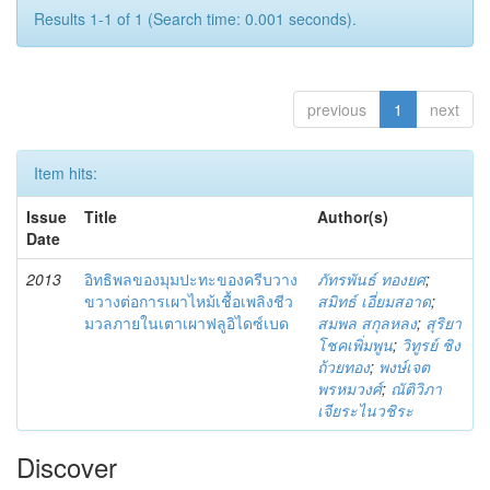
Results 1-1 of 1 (Search time: 0.001 seconds).
previous
1
next
Item hits:
Issue
Title
Author(s)
Date
2013
อิทธิพลของมุมปะทะของครีบวาง
ภัทรพันธ์ ทองยศ
;
ขวางต่อการเผาไหม้เชื้อเพลิงชีว
สมิทธ์ เอี่ยมสอาด
;
มวลภายในเตาเผาฟลูอิไดซ์เบด
สมพล สกุลหลง
;
สุริยา
โชคเพิ่มพูน
;
วิทูรย์ ชิง
ถ้วยทอง
;
พงษ์เจต
พรหมวงศ์
;
ณัติวิภา
เจียระไนวชิระ
Discover