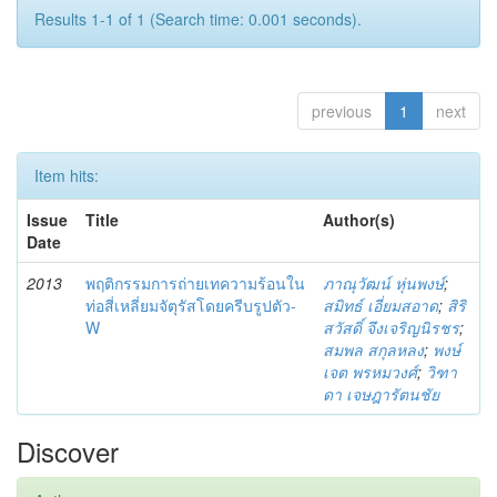
Results 1-1 of 1 (Search time: 0.001 seconds).
previous
1
next
Item hits:
Issue
Title
Author(s)
Date
2013
พฤติกรรมการถ่ายเทความร้อนใน
ภาณุวัฒน์ หุ่นพงษ์
;
ท่อสี่เหลี่ยมจัตุรัสโดยครีบรูปตัว-
สมิทธ์ เอี่ยมสอาด
;
สิริ
W
สวัสดิ์ จึงเจริญนิรชร
;
สมพล สกุลหลง
;
พงษ์
เจต พรหมวงศ์
;
วิฑา
ดา เจษฎารัตนชัย
Discover