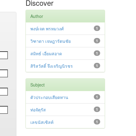
Discover
Author
พงษ์เจต พรหมวงศ์
1
วิฑาดา เจษฎารัตนชัย
1
สมิทธ์ เอี่ยมสอาด
1
สิริสวัสดิ์ จึงเจริญนิรชร
1
Subject
ตัวประกอบเสียดทาน
1
ท่อจัตุรัส
1
เลขนัสเซิลท์
1