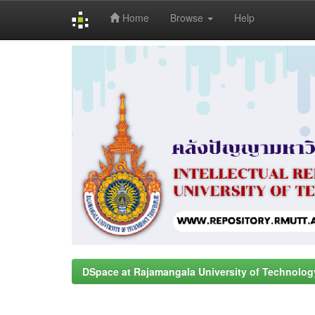
Home
Browse
Help
Skip
navigation
DSpace at Rajamangala University of Technolog