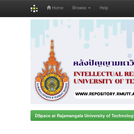
Home
Browse
Help
Skip
navigation
DSpace at Rajamangala University of Technolog