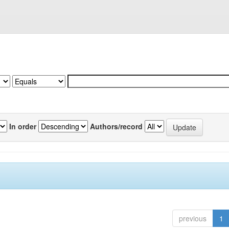
In order
Authors/record
previous
1