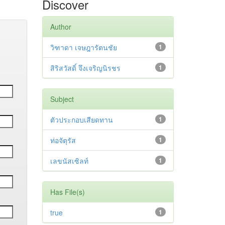
Discover
Author
วิฑาดา เจษฎารัตนชัย
1
สิริสวัสดิ์ จึงเจริญนิรชร
1
Subject
ตัวประกอบเสียดทาน
1
ท่อจัตุรัส
1
เลขนัสเซิลท์
1
Has File(s)
true
1