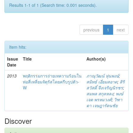
Results 1-1 of 1 (Search time: 0.001 seconds).
previous
1
next
Item hits:
Issue
Title
Author(s)
Date
2013
พฤติกรรมการถ่ายเทความร้อนใน
ภาณุวัฒน์ หุ่นพงษ์
;
ท่อสี่เหลี่ยมจัตุรัสโดยครีบรูปตัว-
สมิทธ์ เอี่ยมสอาด
;
สิริ
W
สวัสดิ์ จึงเจริญนิรชร
;
สมพล สกุลหลง
;
พงษ์
เจต พรหมวงศ์
;
วิฑา
ดา เจษฎารัตนชัย
Discover