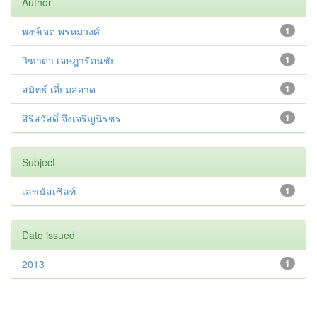
Author
พงษ์เจต พรหมวงศ์
1
วิฑาดา เจษฎารัตนชัย
1
สมิทธ์ เอี่ยมสอาด
1
สิริสวัสดิ์ จึงเจริญนิรชร
1
Subject
เลขนัสเซิลท์
1
Date issued
2013
1