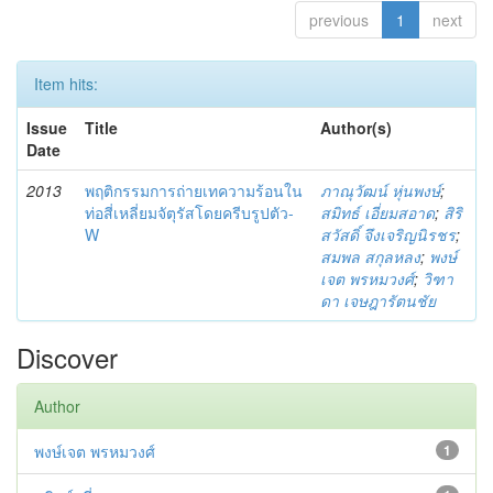
previous
1
next
Item hits:
Issue
Title
Author(s)
Date
2013
พฤติกรรมการถ่ายเทความร้อนใน
ภาณุวัฒน์ หุ่นพงษ์
;
ท่อสี่เหลี่ยมจัตุรัสโดยครีบรูปตัว-
สมิทธ์ เอี่ยมสอาด
;
สิริ
W
สวัสดิ์ จึงเจริญนิรชร
;
สมพล สกุลหลง
;
พงษ์
เจต พรหมวงศ์
;
วิฑา
ดา เจษฎารัตนชัย
Discover
Author
พงษ์เจต พรหมวงศ์
1