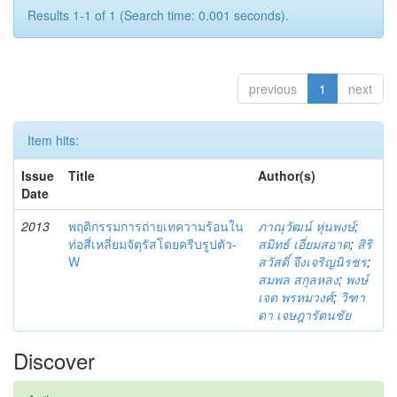
Results 1-1 of 1 (Search time: 0.001 seconds).
previous
1
next
Item hits:
Issue
Title
Author(s)
Date
2013
พฤติกรรมการถ่ายเทความร้อนใน
ภาณุวัฒน์ หุ่นพงษ์
;
ท่อสี่เหลี่ยมจัตุรัสโดยครีบรูปตัว-
สมิทธ์ เอี่ยมสอาด
;
สิริ
W
สวัสดิ์ จึงเจริญนิรชร
;
สมพล สกุลหลง
;
พงษ์
เจต พรหมวงศ์
;
วิฑา
ดา เจษฎารัตนชัย
Discover