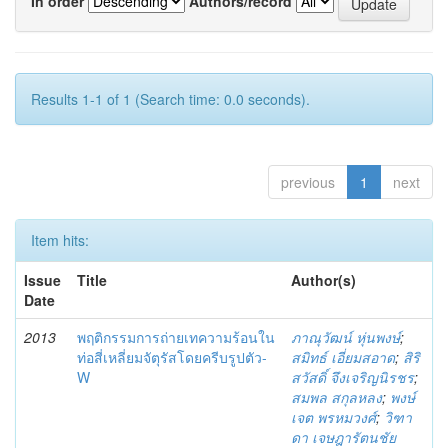
In order
Authors/record
Results 1-1 of 1 (Search time: 0.0 seconds).
previous
1
next
Item hits:
Issue
Title
Author(s)
Date
2013
พฤติกรรมการถ่ายเทความร้อนใน
ภาณุวัฒน์ หุ่นพงษ์
;
ท่อสี่เหลี่ยมจัตุรัสโดยครีบรูปตัว-
สมิทธ์ เอี่ยมสอาด
;
สิริ
W
สวัสดิ์ จึงเจริญนิรชร
;
สมพล สกุลหลง
;
พงษ์
เจต พรหมวงศ์
;
วิฑา
ดา เจษฎารัตนชัย