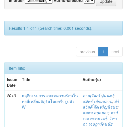
In order
Authors/record
Results 1-1 of 1 (Search time: 0.001 seconds).
previous
1
next
Item hits:
Issue
Title
Author(s)
Date
2013
พฤติกรรมการถ่ายเทความร้อนใน
ภาณุวัฒน์ หุ่นพงษ์
;
ท่อสี่เหลี่ยมจัตุรัสโดยครีบรูปตัว-
สมิทธ์ เอี่ยมสอาด
;
สิริ
W
สวัสดิ์ จึงเจริญนิรชร
;
สมพล สกุลหลง
;
พงษ์
เจต พรหมวงศ์
;
วิฑา
ดา เจษฎารัตนชัย