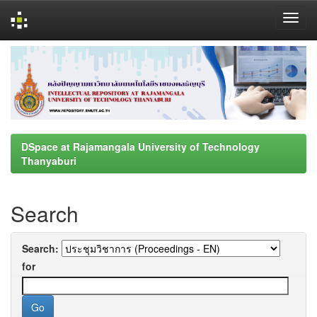
Skip
navigation
DSpace at Rajamangala University of Technology
Thanyaburi
Search
Search:
for