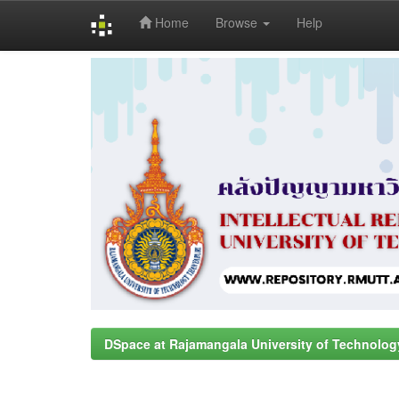
Home
Browse
Help
Skip
navigation
DSpace at Rajamangala University of Technolog