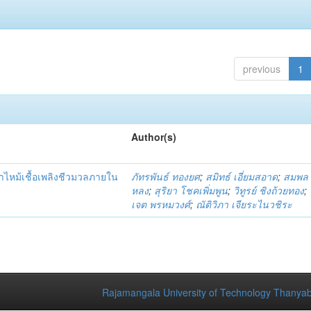
previous
1
Author(s)
ไหม้เชื้อเพลิงชีวมวลภายใน
ภัทรพันธ์ ทองยศ
;
สมิทธ์ เอี่ยมสอาด
;
สมพล 
หลง
;
สุริยา โชคเพิ่มพูน
;
วิทูรย์ ชิงถ้วยทอง
;
เจต พรหมวงศ์
;
ณัติวิภา เจียระไนวชิระ
Rajamangala University of Technology Thanyab