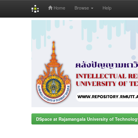
Home
Browse
Help
Skip
navigation
DSpace at Rajamangala University of Technolog