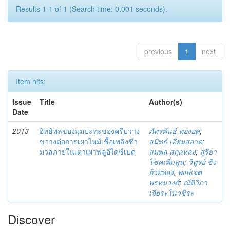
Results 1-1 of 1 (Search time: 0.001 seconds).
previous
1
next
Item hits:
Issue
Title
Author(s)
Date
2013
อิทธิพลของมุมปะทะของครีบวาง
ภัทรพันธ์ ทองยศ
;
ขวางต่อการเผาไหม้เชื้อเพลิงชีว
สมิทธ์ เอี่ยมสอาด
;
มวลภายในเตาเผาฟลูอิไดซ์เบด
สมพล สกุลหลง
;
สุริยา
โชคเพิ่มพูน
;
วิทูรย์ ชิง
ถ้วยทอง
;
พงษ์เจต
พรหมวงศ์
;
ณัติวิภา
เจียระไนวชิระ
Discover