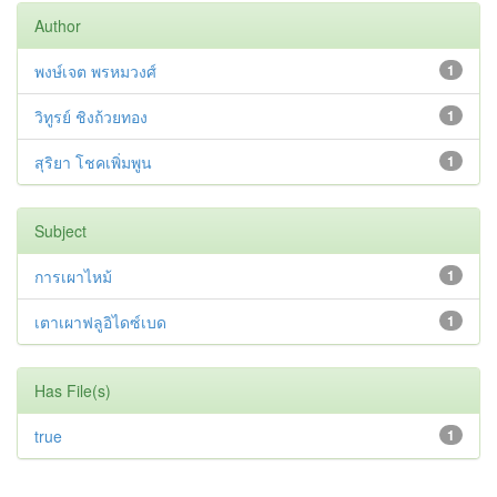
Author
พงษ์เจต พรหมวงศ์
1
วิทูรย์ ชิงถ้วยทอง
1
สุริยา โชคเพิ่มพูน
1
Subject
การเผาไหม้
1
เตาเผาฟลูอิไดซ์เบด
1
Has File(s)
true
1