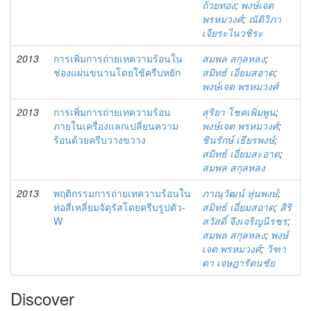
ถ้วยทอง
;
พงษ์เจต
พรหมวงศ์
;
ณัติวิภา
เจียระไนวชิระ
2013
การเพิ่มการถ่ายเทความร้อนใน
สมพล สกุลหลง
;
ช่องแผ่นขนานโดยใช้ครีบหยัก
สมิทธ์ เอี่ยมสอาด
;
พงษ์เจต พรหมวงศ์
2013
การเพิ่มการถ่ายเทความร้อน
สุริยา โชคเพิ่มพูน
;
ภายในเครื่องแลกเปลี่ยนความ
พงษ์เจต พรหมวงศ์
;
ร้อนด้วยครีบวางขวาง
ชินรักษ์ เธียรพงษ์
;
สมิทธ์ เอี่ยมสะอาด
;
สมพล สกุลหลง
2013
พฤติกรรมการถ่ายเทความร้อนใน
ภาณุวัฒน์ หุ่นพงษ์
;
ท่อสี่เหลี่ยมจัตุรัสโดยครีบรูปตัว-
สมิทธ์ เอี่ยมสอาด
;
สิริ
W
สวัสดิ์ จึงเจริญนิรชร
;
สมพล สกุลหลง
;
พงษ์
เจต พรหมวงศ์
;
วิฑา
ดา เจษฎารัตนชัย
Discover