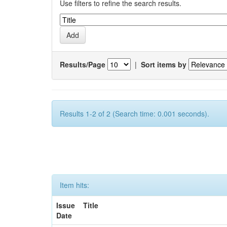
Use filters to refine the search results.
Results/Page
|
Sort items by
Results 1-2 of 2 (Search time: 0.001 seconds).
Item hits:
Issue
Title
Date