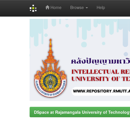
Home
Browse
Help
Skip
navigation
DSpace at Rajamangala University of Technolog