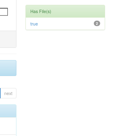
Has File(s)
true
2
next