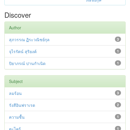
Discover
Author
สุภวรรณ ฏิระวณิชย์กุล
3
จุไรรัตน์ สุริยงค์
1
ปิยาภรณ์ ปานกำเนิด
1
Subject
ลมร้อน
3
รังสีอินฟราเรด
2
ความชื้น
1
ตะไคร้
1