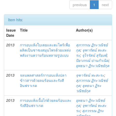
previous
1
next
Item hits:
Issue
Title
Author(s)
Date
2013
การอบแห้งใบเตยและตะไคร้เพื่อ
สุภวรรณ ฏิระวณิชย์
ผลิตเป็นชาชงสมุนไพรด้วยแหล่ง
กุล
;
จุฑารัตน์ ทะสะ
พลังงานความร้อนหลายรูปแบบ
ระ
;
จุไรรัตน์ สุริยงค์
;
ปิยาภรณ์ ปานกำเนิด
;
ยุทธนา ฏิระวณิชย์กุล
2013
จลนพลศาสตร์การอบแห้งปลา
จุฑารัตน์ ทะสะระ
;
ข้าวสารด้วยลมร้อนและรังสี
สุภวรรณ ฏิระวณิชย์
อินฟราเรด
กุล
;
ยุทธนา ฏิระ
วณิชย์กุล
2013
การอบแห้งเนื้อไก่ด้วยลมร้อนและ
ยุทธนา ฏิระวณิชย์
รังสีอินฟราเรด
กุล
;
จุฑารัตน์ ทะสะ
ระ
;
สุภวรรณ ฏิระ
วณิชย์กุล